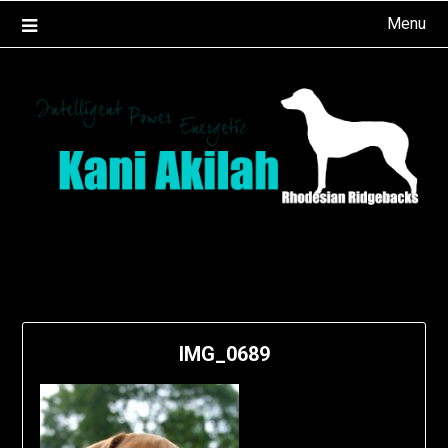
Ga
Menu
naar
de
inhoud
IMG_0689