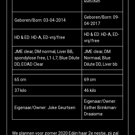
Geboren/Born: 09-
Geboren/Born: 03-04-2014
04-2017
HD & ED: HD-A, ED-
HD & ED: HD-A, ED-vrij/free
vrij/free
JME clear, DM normal, Liver BB,
JME clear, DM
spondylose free, L1-L7, Blue Dilute
Normaal, Blue
DD, EOAD Clear
Dilute DD, Liver bb
65 cm
69 cm
37 kilo
46 kilo
Eigenaar/Owner:
Eigenaar/
Owner
: Joke Geurtsen
Esther Brinkman-
Draaisma
We plannen voor zomer 2020 Edjin haar 2e nestje, zij zal