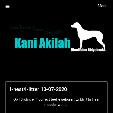
Ga
Menu
naar
de
inhoud
I-nest/I-litter 10-07-2020
Op 10 juli is er 1 correct teefje geboren, zij blijft bij haar
moeder wonen