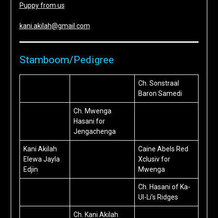
Puppy from us
kani.akilah@gmail.com
Stamboom/Pedigree
Ch. Sonstraal
Baron Samedi
Ch. Mwenga
Hasani for
Jengachenga
Kani Akilah
Caine Abels Red
Elewa Jayla
Xclusiv for
Edjin
Mwenga
Ch. Hasani of Ka-
Ul-Li’s Ridges
Ch. Kani Akilah