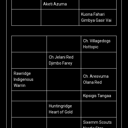
Aketi Azuma
Kuona Fahari
Gimbya Gasir Vai
Ch. Villagedogs
Hottopic
Ch Jelani Red
Djimbo Farey
Rawridge
Ch. Aresvuma
Indigenous
Olana Red
Warrin
Kipsigis Tangaa
Huntingridge
Heart of Gold
Sixemm Scouts