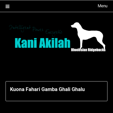
Ga
Menu
naar
de
inhoud
Kuona Fahari Gamba Ghali Ghalu