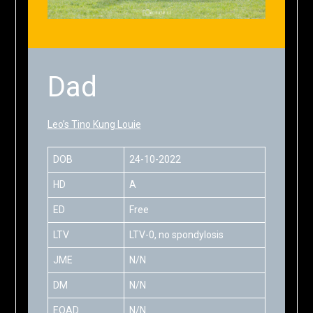
Dad
Leo’s Tino Kung Louie
DOB
24-10-2022
HD
A
ED
Free
LTV
LTV-0, no spondylosis
JME
N/N
DM
N/N
EOAD
N/N