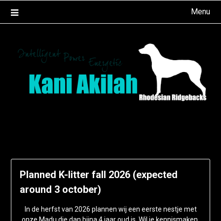
Ga
Menu
naar
de
inhoud
Planned K-litter fall 2026 (expected
around 3 october)
In de herfst van 2026 plannen wij een eerste nestje met
onze Madu die dan bijna 4 jaar oud is. Wil je kennismaken,