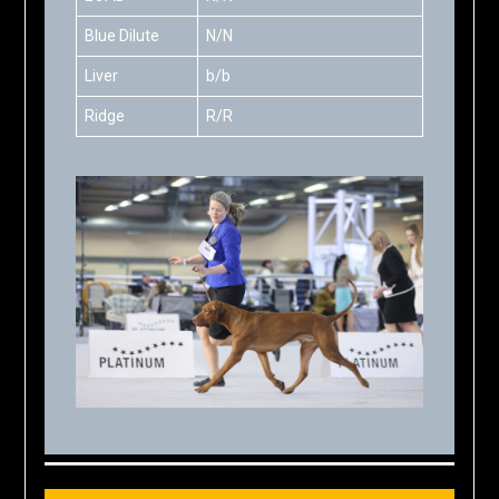
Blue Dilute
N/N
Liver
b/b
Ridge
R/R