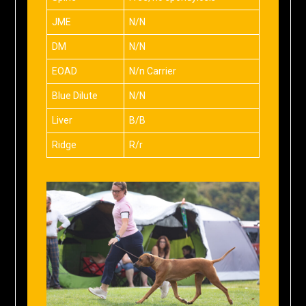
JME
N/N
DM
N/N
EOAD
N/n Carrier
Blue Dilute
N/N
Liver
B/B
Ridge
R/r