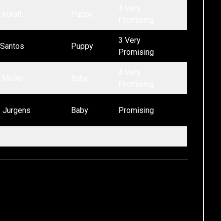
4 Very
 Kuralt
Puppy
Promising
3 Very
.Santos
Puppy
Promising
4 Very
. Muller
Baby
Promising
. Jurgens
Baby
Promising