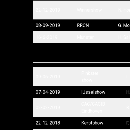
22-12-2019
Winnershow
N. Ho
08-09-2019
RRCN
G. Mo
16-6-2019
Munster
H. Sa
Pinkster
09-06-2019
L
show
07-04-2019
IJsselshow
H
CAC/CACIB
02-02-2019
R
Eindhoven
22-12-2018
Kerstshow
F