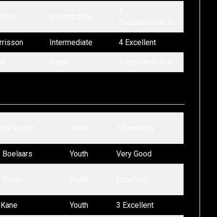
1
rsten
Intermediate
Excellent/CACIB
rrisson
Intermediate
4 Excellent
lm
Youth
1 Excellent JCAC
. de Ridder
Youth
2 Excellent
. Boelaars
Youth
Very Good
. Smits
Youth
Excellent
. Kane
Youth
3 Excellent