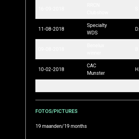
RRCN
16-09-2018
S.
Clubshow
Specialty
11-08-2018
D
WDS
Benelux
09-08-2018
B
winner
CAC
10-02-2018
H
Munster
FOTOS/PICTURES
19 maanden/19 months