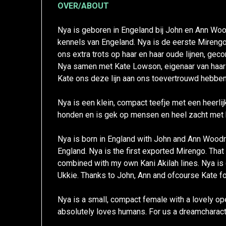
OVER/ABOUT
Nya is geboren in Engeland bij John en Ann Wo
kennels van Engeland. Nya is de eerste Mirengo
ons extra trots op haar en haar oude lijnen, gec
Nya samen met Kate Lowson, eigenaar van haar va
Kate ons deze lijn aan ons toevertrouwd hebben
Nya is een klein, compact teefje met een heerli
honden en is gek op mensen en heel zacht met 
Nya is born in England with John and Ann Woodr
England. Nya is the first exported Mirengo. That
combined with my own Kani Akilah lines. Nya i
Ukkie. Thanks to John, Ann and ofcourse Kate for
Nya is a small, compact female with a lovely op
absolutely loves humans. For us a dreamcharact