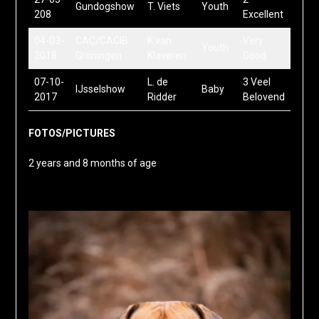
Gundogshow
T. Viets
Youth
208
Excellent
04-03-
CAC/CACIB
K.van
Very
Youth
2018
Groningen
Klaveren
Good
07-10-
L. de
3 Veel
IJsselshow
Baby
2017
Ridder
Belovend
FOTOS/PICTURES
2 years and 8 months of age