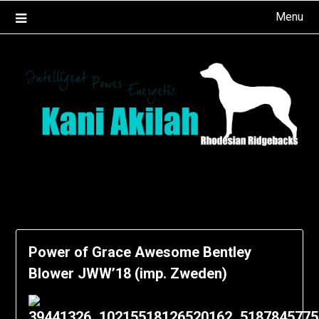
Ga
Menu
naar
de
inhoud
Power of Grace Awesome Bentley
Blower JWW’18 (imp. Zweden)