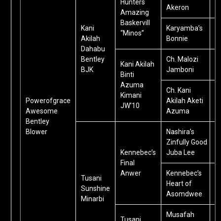
Hunters
Akeron
Amazing
Baskervill
Kani
Karyamba’s
“Minos”
Akilah
Bonnie
Dahabu
Bentley
Ch. Malozi
Kani Akilah
BJK
Jamboni
Binti
Azuma
Ch. Kani
Kimani
Powerofgrace
Akilah Aketi
JW’10
Awesome
Azuma
Bentley
Blower
Nashira’s
Zinfully Good
Kennebec’s
Juba Lee
Final
Anwer
Kennebec’s
Tusani
Heart of
Sunshine
Asomdwee
Minarbi
Musafah
Tusani